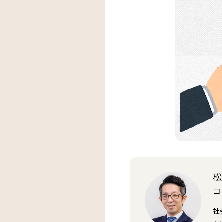
松
コ
社