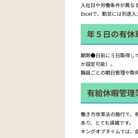
入社日や労働条件が異な
Excelで、勤怠には別
年５日の有休
期限●日前に５日取得し
か設定可能）。
職員ごとの期日管理や取
有給休暇管理
働き方改革法の施行で、
あり、とても煩雑です。
キングオブタイムでは、